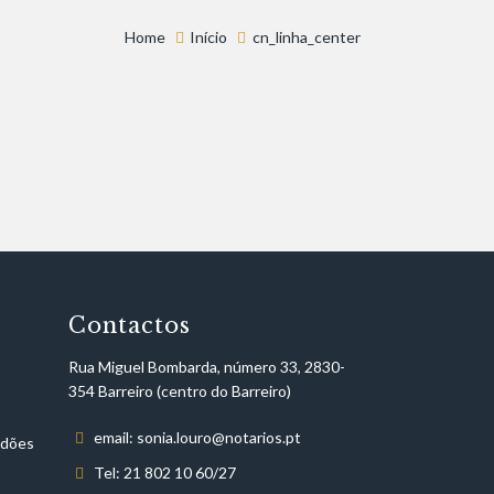
Home
Início
cn_linha_center
Contactos
Rua Miguel Bombarda, número 33, 2830-
354 Barreiro (centro do Barreiro)
email: sonia.louro@notarios.pt
idões
Tel: 21 802 10 60/27