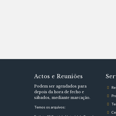
Actos e Reuniões
Ser
Podem ser agendados para
Re
depois da hora de fecho e
Pr
sábados, mediante marcação.
Te
Temos os arquivos:
Ce