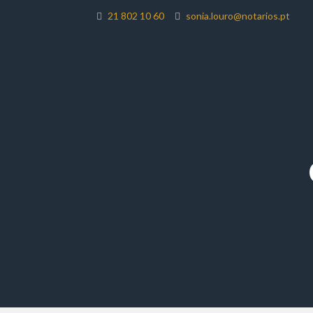
21 802 10 60
sonia.louro@notarios.pt