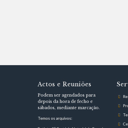
Actos e Reuniões
Ser
Podem ser agendados para
Re
depois da hora de fecho e
Pr
sábados, mediante marcação.
Te
Temos os arquivos:
Ce