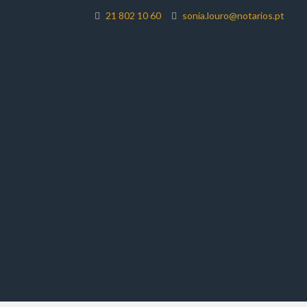
21 802 10 60
sonia.louro@notarios.pt