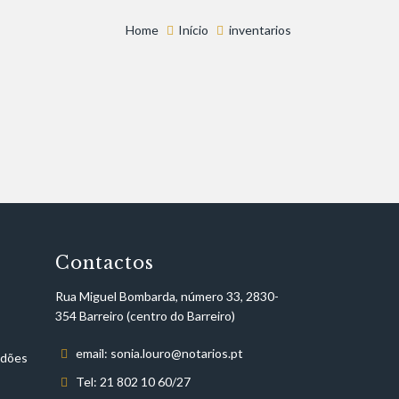
Home
Início
inventarios
Contactos
Rua Miguel Bombarda, número 33, 2830-
354 Barreiro (centro do Barreiro)
email: sonia.louro@notarios.pt
idões
Tel: 21 802 10 60/27